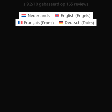
is 9.2/10 gebaseerd op 165 reviews.
Nederlands
English
(
Engels
)
Français
(
Frans
)
Deutsch
(
Duits
)