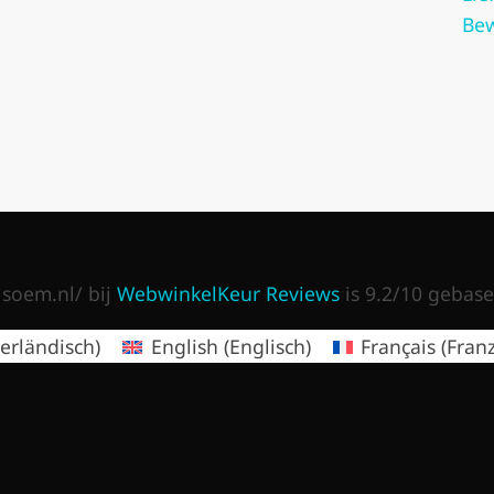
Be
soem.nl/ bij
WebwinkelKeur Reviews
is 9.2/10 gebase
erländisch
)
English
(
Englisch
)
Français
(
Fran