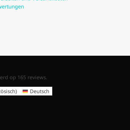
wertungen
erd op 165 reviews.
zösisch
)
Deutsch