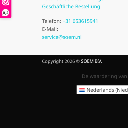
Geschäftliche Bestellung
9,2
Telefon:
+31 653615941
E-Mail:
service@soem.nl
Copyright 2026 ©
SOEM B.V.
De waardering van 
Nederlands
(
Nied