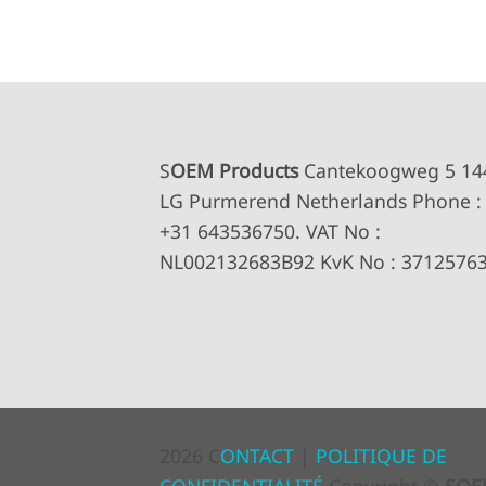
S
OEM Products
Cantekoogweg 5 14
LG Purmerend Netherlands Phone :
+31 643536750. VAT No :
NL002132683B92 KvK No : 3712576
2026 C
ONTACT
|
POLITIQUE DE
CONFIDENTIALITÉ
Copyright ©
SOE