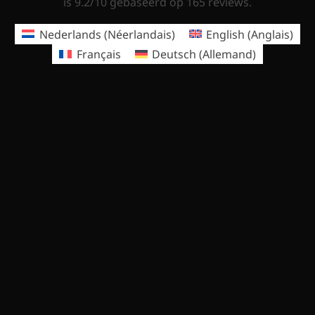
is 9.2/10 gebaseerd op 165 reviews.
Nederlands
(
Néerlandais
)
English
(
Anglais
)
Français
Deutsch
(
Allemand
)