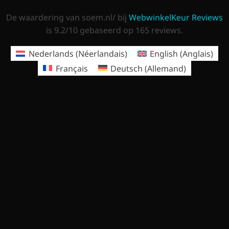
De waardering van soem.nl/ bij
WebwinkelKeur Reviews
is 9.2/10 gebaseerd op 165 reviews.
Nederlands
(
Néerlandais
)
English
(
Anglais
)
Français
Deutsch
(
Allemand
)