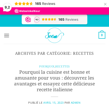
×
165
Reviews
9,2
Passer
au
contenu
0
ARCHIVES PAR CATÉGORIE:
RECETTES
POURQUOI
,
RECETTES
Pourquoi la cuisine est bonne et
amusante pour vous : découvrez les
avantages et essayez cette délicieuse
recette italienne
PUBLIÉ LE
AVRIL 15, 2023
PAR
ADMIN