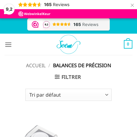
×
165
Reviews
9,2
Passer
au
contenu
0
ACCUEIL
/
BALANCES DE PRÉCISION
FILTRER