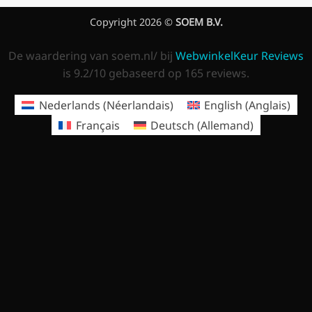
Copyright 2026 ©
SOEM B.V.
De waardering van soem.nl/ bij
WebwinkelKeur Reviews
is 9.2/10 gebaseerd op 165 reviews.
Nederlands
(
Néerlandais
)
English
(
Anglais
)
Français
Deutsch
(
Allemand
)