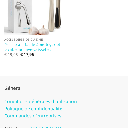
ACCESSOIRES DE CUISINE
Presse-ail, facile à nettoyer et
lavable au lave-vaisselle.
Le
Le
€
19,95
€
17,95
prix
prix
initial
actuel
était :
est :
€ 19,95.
€ 17,95.
Général
Conditions générales d'utilisation
Politique de confidentialité
Commandes d'entreprises