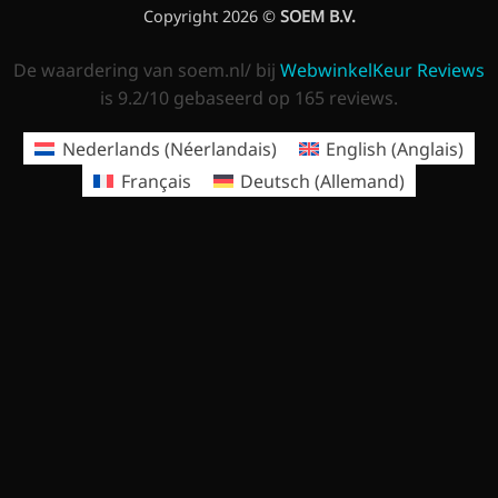
Copyright 2026 ©
SOEM B.V.
De waardering van soem.nl/ bij
WebwinkelKeur Reviews
is 9.2/10 gebaseerd op 165 reviews.
Nederlands
(
Néerlandais
)
English
(
Anglais
)
Français
Deutsch
(
Allemand
)