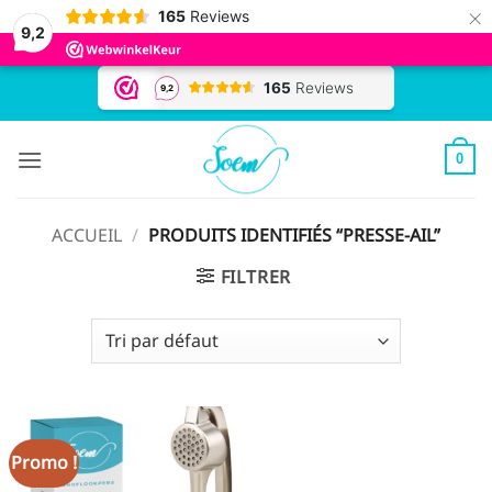
×
165
Reviews
9,2
Passer
au
contenu
0
ACCUEIL
/
PRODUITS IDENTIFIÉS “PRESSE-AIL”
FILTRER
Promo !