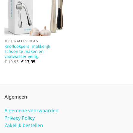
KEUKENACCESSOIRES
Knoflookpers, makkelijk
schoon te maken en
vaatwasser veilig.
Oorspronkelijke
Huidige
€
19,95
€
17,95
prijs
prijs
was:
is:
€ 19,95.
€ 17,95.
Algemeen
Algemene voorwaarden
Privacy Policy
Zakelijk bestellen