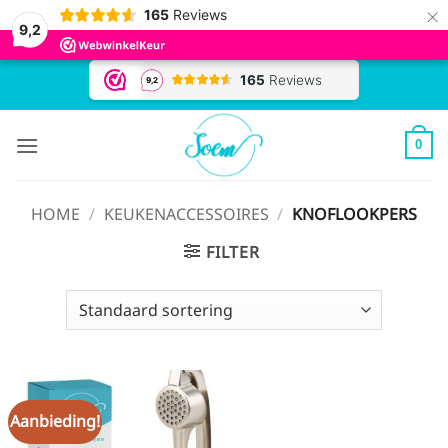
×
165
Reviews
9,2
Ga
naar
inhoud
0
HOME
/
KEUKENACCESSOIRES
/
KNOFLOOKPERS
FILTER
Aanbieding!