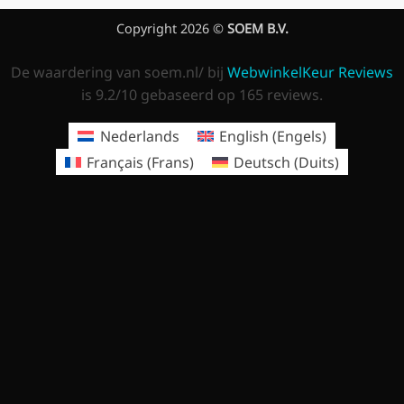
Copyright 2026 ©
SOEM B.V.
De waardering van soem.nl/ bij
WebwinkelKeur Reviews
is 9.2/10 gebaseerd op 165 reviews.
Nederlands
English
(
Engels
)
Français
(
Frans
)
Deutsch
(
Duits
)