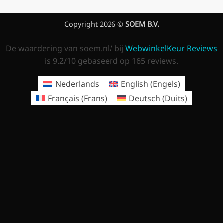
Copyright 2026 ©
SOEM B.V.
De waardering van soem.nl/ bij
WebwinkelKeur Reviews
is 9.2/10 gebaseerd op 165 reviews.
Nederlands
English
(
Engels
)
Français
(
Frans
)
Deutsch
(
Duits
)