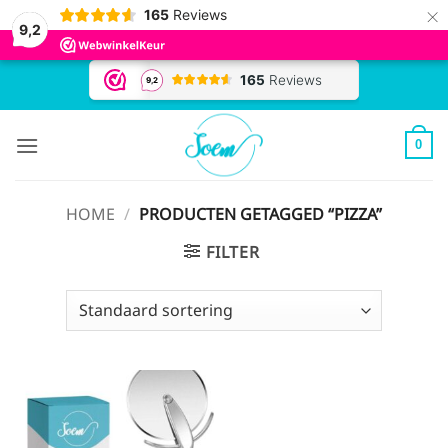
×
165
Reviews
9,2
Ga
naar
inhoud
0
HOME
/
PRODUCTEN GETAGGED “PIZZA”
FILTER