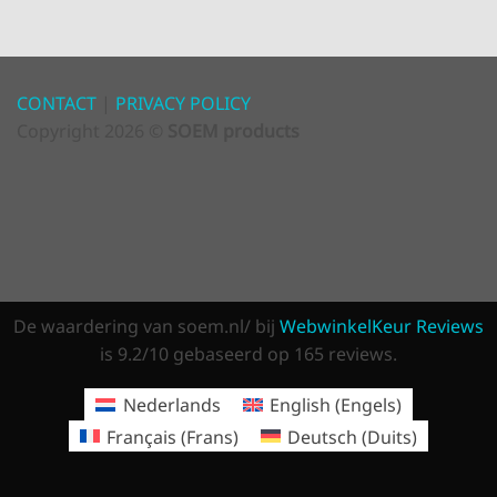
CONTACT
|
PRIVACY POLICY
Copyright 2026 ©
SOEM products
De waardering van soem.nl/ bij
WebwinkelKeur Reviews
is 9.2/10 gebaseerd op 165 reviews.
Nederlands
English
(
Engels
)
Français
(
Frans
)
Deutsch
(
Duits
)