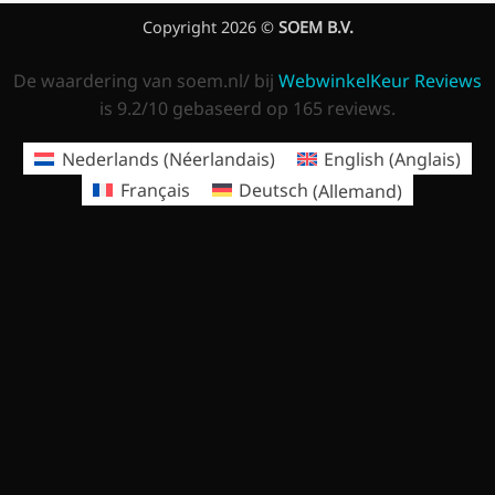
Copyright 2026 ©
SOEM B.V.
De waardering van soem.nl/ bij
WebwinkelKeur Reviews
is 9.2/10 gebaseerd op 165 reviews.
Nederlands
(
Néerlandais
)
English
(
Anglais
)
Français
Deutsch
(
Allemand
)