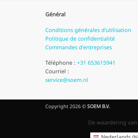
Général
Conditions générales d'utilisation
Politique de confidentialité
Commandes d'entreprises
Téléphone :
+31 653615941
Courriel :
service@soem.nl
Copyright 2026 ©
SOEM B.V.
De waardering van 
Nederlands
(
N