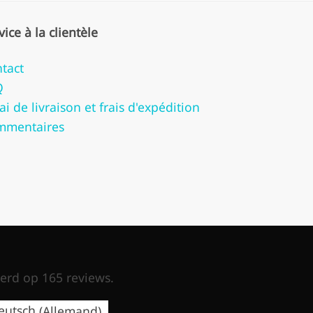
vice à la clientèle
tact
Q
ai de livraison et frais d'expédition
mmentaires
erd op 165 reviews.
eutsch
(
Allemand
)