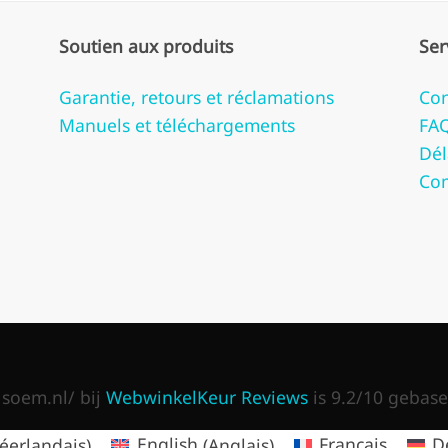
Soutien aux produits
Ser
Garantie, retours et réclamations
Con
Manuels et téléchargements
FA
Dél
Co
soem.nl/ bij
WebwinkelKeur Reviews
is 9.2/10 gebase
éerlandais
)
English
(
Anglais
)
Français
D