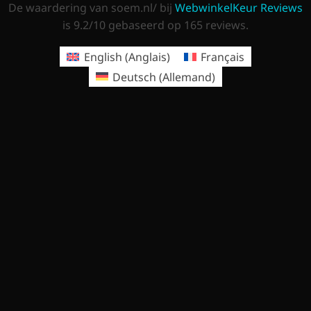
De waardering van soem.nl/ bij
WebwinkelKeur Reviews
is 9.2/10 gebaseerd op 165 reviews.
English
(
Anglais
)
Français
Deutsch
(
Allemand
)