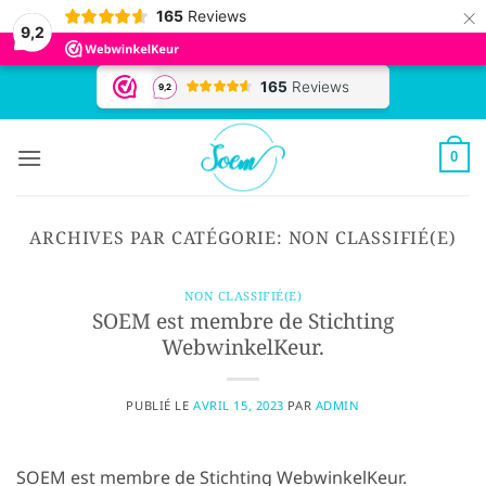
×
165
Reviews
9,2
Passer
au
contenu
0
ARCHIVES PAR CATÉGORIE:
NON CLASSIFIÉ(E)
NON CLASSIFIÉ(E)
SOEM est membre de Stichting
WebwinkelKeur.
PUBLIÉ LE
AVRIL 15, 2023
PAR
ADMIN
SOEM est membre de Stichting WebwinkelKeur.